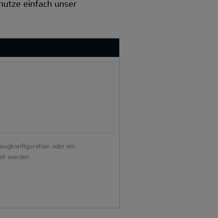
 nutze einfach unser
zeugkonfiguration oder ein
et werden.