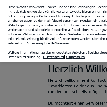
Diese Website verwendet Cookies und ähnliche Technologien. Techni
open
nicht deaktiviert werden. Für alle weiteren Zwecke bitten wir um Ihr
menu
Setzen der jeweiligen Cookies und Tracking-Technologien und in die
erhobenen Daten zu den nachfolgend genannten Zwecken ein: Analy
Website genutzt wird, um Inhalte und Funktionen zu verbessern. Ma
Werbepartner und Dienstleister erstellen auf Basis Ihres Nutzungsve
KONTAKT
auf dieser Website und auch auf anderen Websites interessenbasiert
jederzeit mit Wirkung für die Zukunft widerrufen werden. Über den B
jederzeit zur Anpassung Ihrer Präferenzen.
KONTAKT
Weitere Informationen zu den eingesetzten Anbietern, Speicherdauer
Datenschutzerklärung.
> Datenschutz
> Impressum
Herzlich Wil
Herzlich willkommen! Kontaktie
* markierten Felder aus und n
melden uns schnellstmöglich be
Du möchtest einen Serviceter