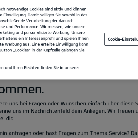
sch notwendige Cookies sind aktiv und können
e Einwilligung. Damit willigen Sie sowohl in das
 anschließende Verarbeitung der dadurch
se und Performance: Wir messen, wie unsere
Autohaus Stamm GmbH
Tel. :
02932 - 97020
rketing und personalisierte Werbung: Unsere
rhaltens ein Interessenprofil und spielen Ihnen
Cookie-Einstel
e Werbung aus. Eine erteilte Einwilligung kann
utton „Cookies“ in der Kopfzeile gelangen Sie
n und Ihren Rechten finden Sie in unserer
lkommen.
re uns bei Fragen oder Wünschen einfach über diese Seit
enne uns im Nachrichtenfeld dein Anliegen. Wir freuen 
i dir.
min anfragen oder hast Fragen zum Thema Service? Da