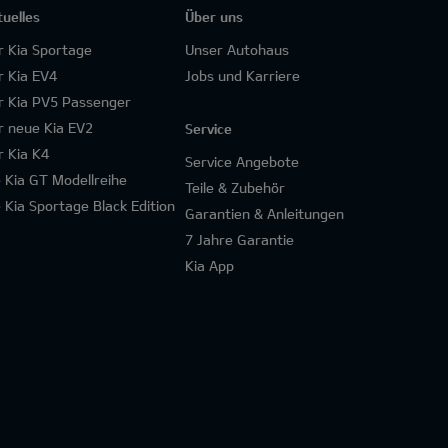
tuelles
Über uns
r Kia Sportage
Unser Autohaus
r Kia EV4
Jobs und Karriere
r Kia PV5 Passenger
r neue Kia EV2
Service
r Kia K4
Service Angebote
e Kia GT Modellreihe
Teile & Zubehör
e Kia Sportage Black Edition
Garantien & Anleitungen
7 Jahre Garantie
Kia App