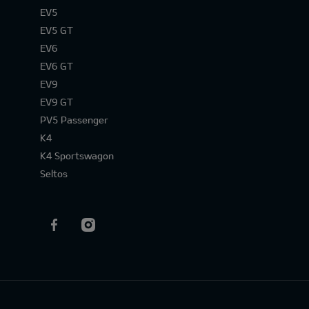
EV5
EV5 GT
EV6
EV6 GT
EV9
EV9 GT
PV5 Passenger
K4
K4 Sportswagon
Seltos